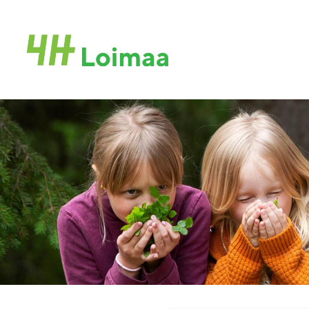
Siirry
sivun
Loimaan 4H-Yhdistys ry
sisältöön