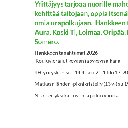
Yrittäjyys tarjoaa nuorille mah
kehittää taitojaan, oppia itsenä
omia urapolkujaan. Hankkeen 
Aura, Koski Tl, Loimaa, Oripää, 
Somero.
Hankkeen tapahtumat 2026
Kouluvierailut kevään ja syksyn aikana
4H-yrityskurssi ti 14.4. ja ti 21.4. klo 17-
Matkaan lähden -piknikristeily (13 v-) su 
Nuorten yksilöneuvonta pitkin vuotta