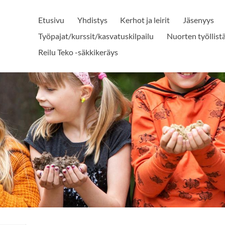
Etusivu
Yhdistys
Kerhot ja leirit
Jäsenyys
Työpajat/kurssit/kasvatuskilpailu
Nuorten työllis
Reilu Teko -säkkikeräys