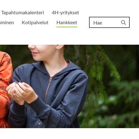
Tapahtumakalenteri
4H-yritykset
Hak
täminen
Kotipalvelut
Hankkeet
Hae