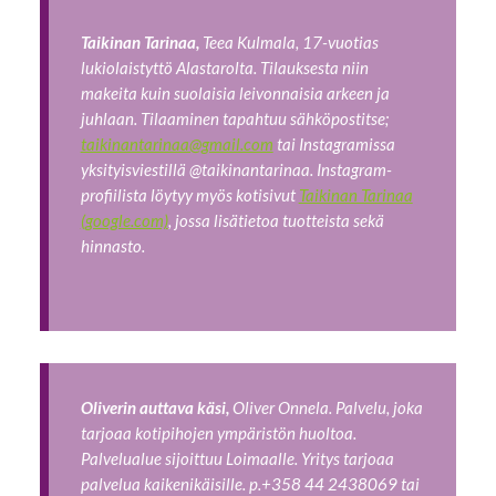
Taikinan Tarinaa,
Teea Kulmala, 17-vuotias
lukiolaistyttö Alastarolta.
Tilauksesta niin
makeita kuin suolaisia leivonnaisia arkeen ja
juhlaan. Tilaaminen tapahtuu sähköpostitse;
taikinantarinaa@gmail.com
tai Instagramissa
yksityisviestillä @taikinantarinaa. Instagram-
profiilista löytyy myös kotisivut
Taikinan Tarinaa
(google.com)
, jossa lisätietoa tuotteista sekä
hinnasto.
Oliverin auttava käsi,
Oliver Onnela. Palvelu, joka
tarjoaa kotipihojen ympäristön huoltoa.
Palvelualue sijoittuu Loimaalle. Yritys tarjoaa
palvelua kaikenikäisille. p.+358 44 2438069 tai