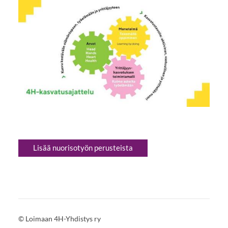
Lisää nuorisotyön perusteista
©
Loimaan 4H-Yhdistys ry